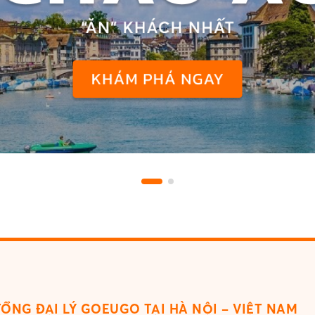
TỔNG ĐẠI LÝ GOEUGO TẠI HÀ NỘI – VIỆT NAM