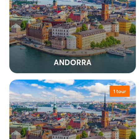
ANDORRA
1 tour
Xem tất cả tour