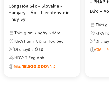
– PHÁP 1
Cộng Hòa Séc - Slovakia -
Đức – Áo
Hungary - Áo - Liechtenstein -
Thụy Sỹ
Thời g
Thời gian: 7 ngày 6 đêm
Khởi h
Khởi hành: Cộng Hòa Séc
Di chu
Di chuyển: Ô tô
Giá: Li
HDV: Tiếng Anh
18.500.000
Giá:
VND