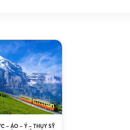
 – ÁO – Ý – THỤY SỸ