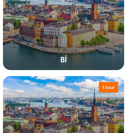
BỈ
1 tour
Xem tất cả tour