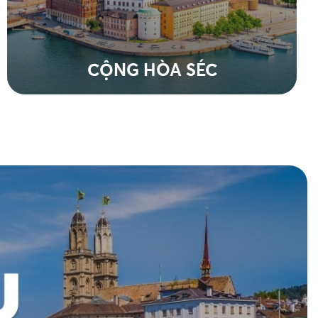
CỘNG HÒA SÉC
Xem tất cả tour