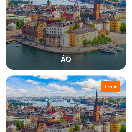
ÁO
1 tour
Xem tất cả tour