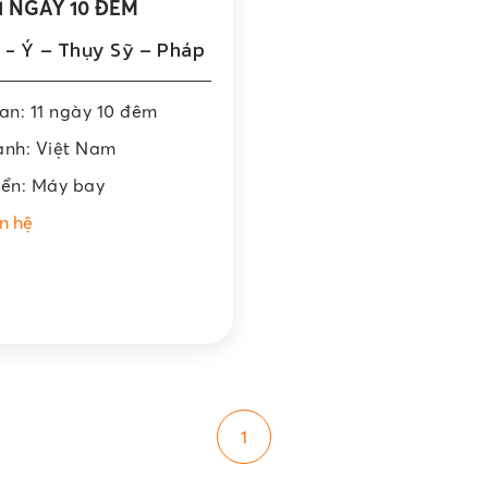
1 NGÀY 10 ĐÊM
 - Ý – Thụy Sỹ – Pháp
ian: 11 ngày 10 đêm
ành: Việt Nam
yển: Máy bay
ên hệ
1