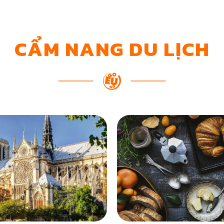
CẨM NANG DU LỊCH