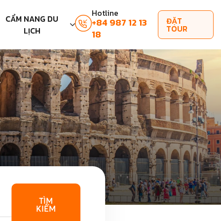
Hotline
CẨM NANG DU
ĐẶT
+84 987 12 13
TOUR
LỊCH
18
TÌM
KIẾM