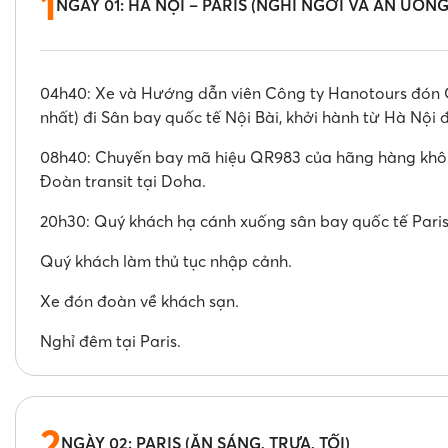
1
NGÀY 01: HÀ NỘI – PARIS (NGHỈ NGƠI VÀ ĂN UỐN
04h40: Xe và Hướng dẫn viên Công ty Hanotours đón Q
nhất) đi Sân bay quốc tế Nội Bài, khởi hành từ Hà Nội đi
08h40: Chuyến bay mã hiệu QR983 của hãng hàng không
Đoàn transit tại Doha.
20h30: Quý khách hạ cánh xuống sân bay quốc tế Paris
Quý khách làm thủ tục nhập cảnh.
Xe đón đoàn về khách sạn.
Nghỉ đêm tại Paris.
2
NGÀY 02: PARIS (ĂN SÁNG, TRƯA, TỐI)