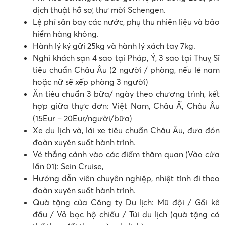
dịch thuật hồ sơ, thư mời Schengen.
Lệ phí sân bay các nước, phụ thu nhiên liệu và bảo
hiểm hàng không.
Hành lý ký gửi 25kg và hành lý xách tay 7kg.
Nghỉ khách sạn 4 sao tại Pháp, Ý, 3 sao tại Thuỵ Sĩ
tiêu chuẩn Châu Âu (2 người / phòng, nếu lẻ nam
hoặc nữ sẽ xếp phòng 3 người)
Ăn tiêu chuẩn 3 bữa/ ngày theo chương trình, kết
hợp giữa thực đơn: Việt Nam, Châu Ấ, Châu Âu
(15Eur – 20Eur/người/bữa)
Xe du lịch và, lái xe tiêu chuẩn Châu Âu, đưa đón
đoàn xuyên suốt hành trình.
Vé thắng cảnh vào các điểm thăm quan (Vào cửa
lần 01): Sein Cruise,
Hướng dẫn viên chuyên nghiệp, nhiệt tình đi theo
đoàn xuyên suốt hành trình.
Quà tặng của Công ty Du lịch: Mũ đội / Gối kê
đầu / Vỏ bọc hộ chiếu / Túi du lịch (quà tặng có