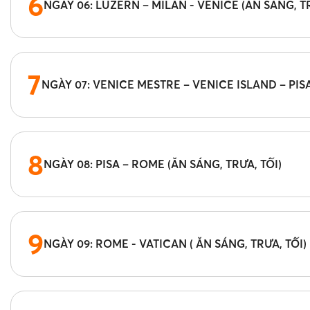
6
NGÀY 06: LUZERN – MILAN - VENICE (ĂN SÁNG, TR
7
NGÀY 07: VENICE MESTRE – VENICE ISLAND – PISA
8
NGÀY 08: PISA – ROME (ĂN SÁNG, TRƯA, TỐI)
9
NGÀY 09: ROME - VATICAN ( ĂN SÁNG, TRƯA, TỐI)