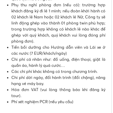
Phụ thu nghỉ phòng đơn (nếu có): trường hợp
khách đăng ký đi lẻ 1 mình; nếu đoàn khởi hành có
02 khách lẻ Nam hoặc 02 khách lẻ Nữ, Công ty sẽ
linh động ghép vào thành 01 phòng twin phù hợp;
trong trường hợp không có khách lẻ nào khác để
ghép với quý khách, quý khách vui lòng đóng phí
phòng đơn).
Tiền bồi dưỡng cho Hướng dẫn viên và Lái xe ở
các nước (7 EUR/khách/ngày)
Chi phí cá nhân như: đồ uống, điện thoại, giặt là
quần áo, hành lý quá cước…
Các chi phí khác không có trong chương trình.
Chi phí dời ngày, đổi hành trình (đổi chặng), nâng
hạng vé máy bay.
Hóa đơn VAT (vui lòng thông báo khi đăng ký
tour).
Phí xét nghiệm PCR (nếu yêu cầu)