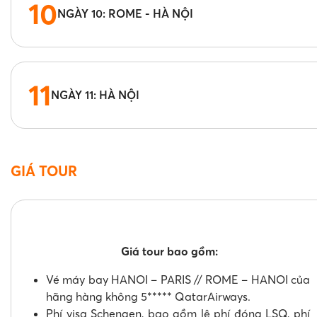
10
NGÀY 10: ROME - HÀ NỘI
11
NGÀY 11: HÀ NỘI
GIÁ TOUR
Giá tour bao gồm:
Vé máy bay HANOI – PARIS // ROME – HANOI của
hãng hàng không 5***** QatarAirways.
Phí visa Schengen, bao gồm lệ phí đóng LSQ, phí