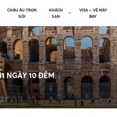
CHÂU ÂU TRỌN
KHÁCH
VISA – VÉ MÁY
GÓI
SẠN
BAY
11 NGÀY 10 ĐÊM