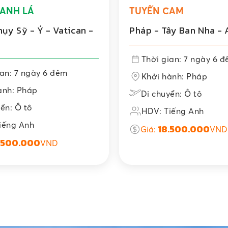
ANH LÁ
TUYẾN CAM
ụy Sỹ - Ý - Vatican -
Pháp - Tây Ban Nha -
Thời gian: 7 ngày 6 
ian: 7 ngày 6 đêm
Khởi hành: Pháp
ành: Pháp
Di chuyển: Ô tô
ển: Ô tô
HDV: Tiếng Anh
iếng Anh
18.500.000
Giá:
VND
.500.000
VND