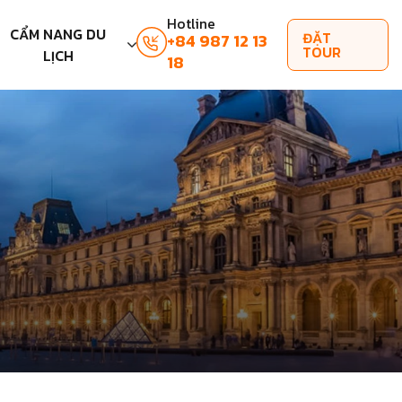
Hotline
CẨM NANG DU
ĐẶT
+84 987 12 13
TOUR
LỊCH
18