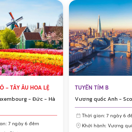
Ỏ – TÂY ÂU HOA LỆ
TUYẾN TÍM B
uxembourg - Đức - Hà
Vương quốc Anh - Sco
Thời gian: 7 ngày 6 
ian: 7 ngày 6 đêm
Khởi hành: Vương qu