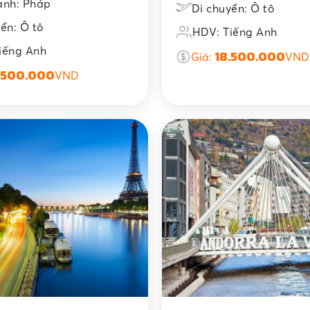
ành: Pháp
Di chuyển: Ô tô
ển: Ô tô
HDV: Tiếng Anh
iếng Anh
18.500.000
Giá:
VND
.500.000
VND