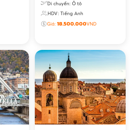
Di chuyển: Ô tô
HDV: Tiếng Anh
18.500.000
Giá:
VND