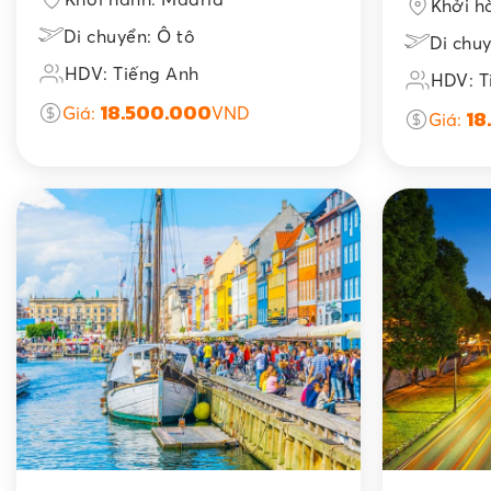
Khởi h
Di chuyển: Ô tô
Di chuy
HDV: Tiếng Anh
HDV: T
18.500.000
Giá:
VND
18
Giá: