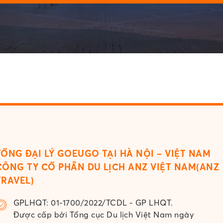
TỔNG ĐẠI LÝ GOEUGO TẠI HÀ NỘI – VIỆT NAM
CÔNG TY CỔ PHẦN DU LỊCH ANZ VIỆT NAM(ANZ
TRAVEL)
GPLHQT: 01-1700/2022/TCDL - GP LHQT.
Được cấp bởi Tổng cục Du lịch Việt Nam ngày