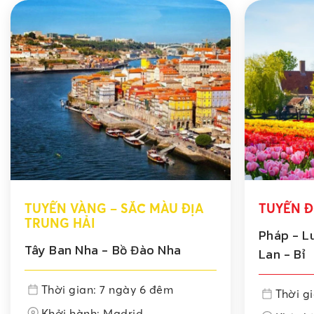
TUYẾN VÀNG – SẮC MÀU ĐỊA
TUYẾN Đ
TRUNG HẢI
Pháp - L
Tây Ban Nha - Bồ Đào Nha
Lan - Bỉ
Thời gian: 7 ngày 6 đêm
Thời g
Khởi hành: Madrid