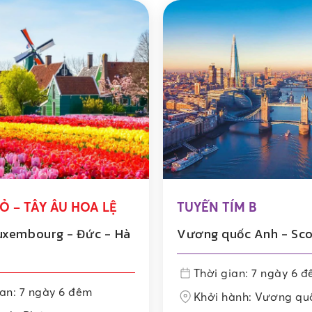
Ỏ – TÂY ÂU HOA LỆ
TUYẾN TÍM B
uxembourg - Đức - Hà
Vương quốc Anh - Sco
Thời gian: 7 ngày 6 
ian: 7 ngày 6 đêm
Khởi hành: Vương qu