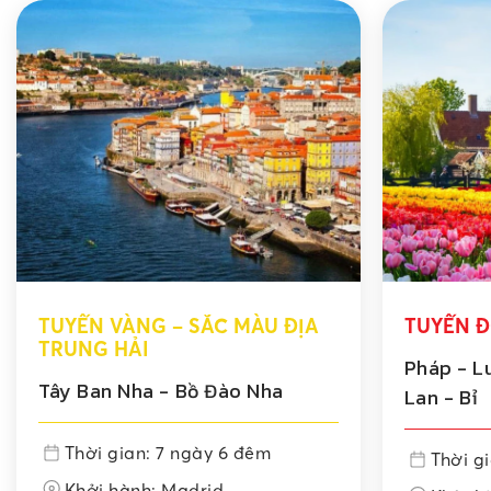
TUYẾN VÀNG – SẮC MÀU ĐỊA
TUYẾN Đ
TRUNG HẢI
Pháp - L
Tây Ban Nha - Bồ Đào Nha
Lan - Bỉ
Thời gian: 7 ngày 6 đêm
Thời g
Khởi hành: Madrid