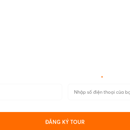
TƯ VẤN MIỄN PHÍ
Để lại thông tin để được tư vấn miễn phí
Số điện thoại
*