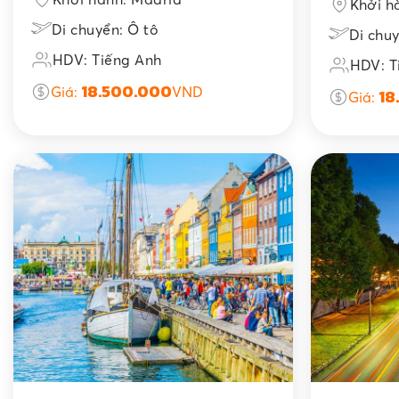
Khởi h
Di chuyển: Ô tô
Di chuy
HDV: Tiếng Anh
HDV: T
18.500.000
Giá:
VND
18
Giá: