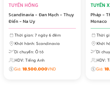
TUYẾN HỒNG
TUYẾN X
Scandinavia - Đan Mạch - Thụy
Pháp - Th
Điển - Na Uy
Monaco
Thời gian: 7 ngày 6 đêm
Thời g
Khởi hành: Scandinavia
Khởi h
Di chuyển: Ô tô
Di chuy
HDV: Tiếng Anh
HDV: T
18.500.000
18
Giá:
VND
Giá: