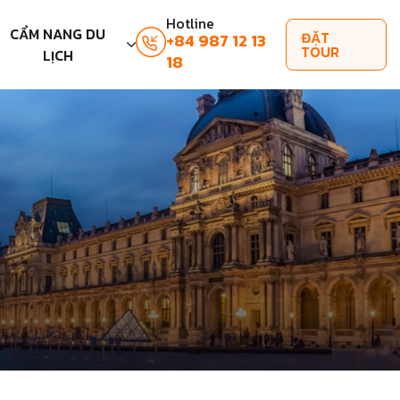
Hotline
CẨM NANG DU
ĐẶT
+84 987 12 13
TOUR
LỊCH
18