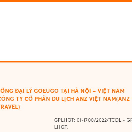
TỔNG ĐẠI LÝ GOEUGO TẠI HÀ NỘI – VIỆT NAM
CÔNG TY CỔ PHẦN DU LỊCH ANZ VIỆT NAM(ANZ
TRAVEL)
GPLHQT: 01-1700/2022/TCDL - GP LHQT.
Được cấp bởi Tổng cục Du lịch Việt Nam ngày