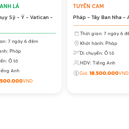
ANH LÁ
TUYẾN CAM
ụy Sỹ - Ý - Vatican -
Pháp - Tây Ban Nha -
Thời gian: 7 ngày 6 
ian: 7 ngày 6 đêm
Khởi hành: Pháp
ành: Pháp
Di chuyển: Ô tô
ển: Ô tô
HDV: Tiếng Anh
iếng Anh
18.500.000
Giá:
VND
.500.000
VND