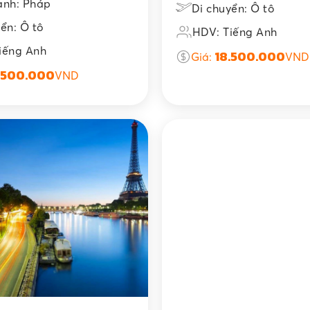
ành: Pháp
Di chuyển: Ô tô
ển: Ô tô
HDV: Tiếng Anh
iếng Anh
18.500.000
Giá:
VND
.500.000
VND