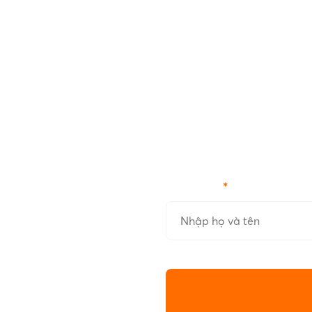
Họ và tên
*