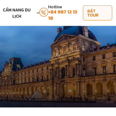
Hotline
CẨM NANG DU
ĐẶT
+84 987 12 13
TOUR
LỊCH
18