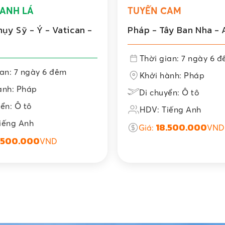
ANH LÁ
TUYẾN CAM
ụy Sỹ - Ý - Vatican -
Pháp - Tây Ban Nha -
Thời gian: 7 ngày 6 
ian: 7 ngày 6 đêm
Khởi hành: Pháp
ành: Pháp
Di chuyển: Ô tô
ển: Ô tô
HDV: Tiếng Anh
iếng Anh
18.500.000
Giá:
VND
.500.000
VND