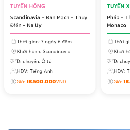
TUYẾN HỒNG
TUYẾN X
Scandinavia - Đan Mạch - Thụy
Pháp - Th
Điển - Na Uy
Monaco
Thời gian: 7 ngày 6 đêm
Thời g
Khởi hành: Scandinavia
Khởi h
Di chuyển: Ô tô
Di chuy
HDV: Tiếng Anh
HDV: T
18.500.000
18
Giá:
VND
Giá: