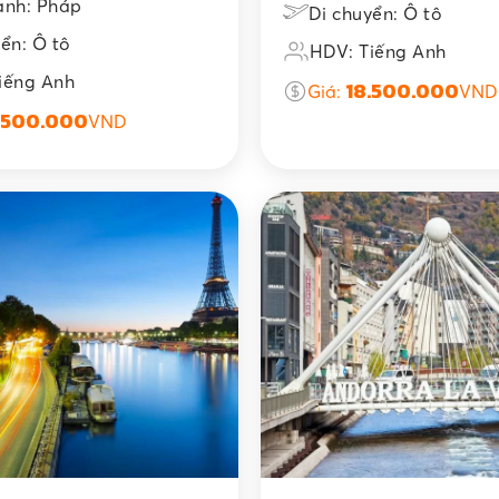
ành: Pháp
Di chuyển: Ô tô
ển: Ô tô
HDV: Tiếng Anh
iếng Anh
18.500.000
Giá:
VND
.500.000
VND