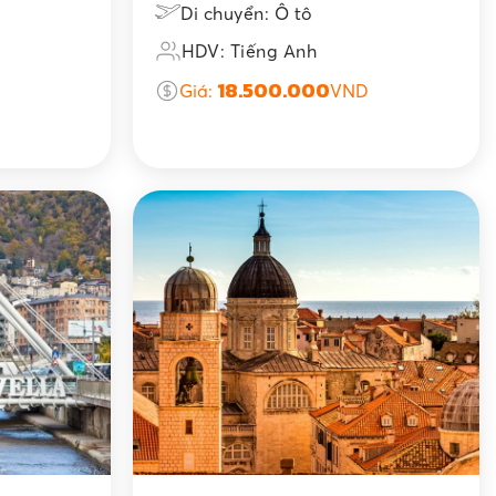
Di chuyển: Ô tô
HDV: Tiếng Anh
18.500.000
Giá:
VND