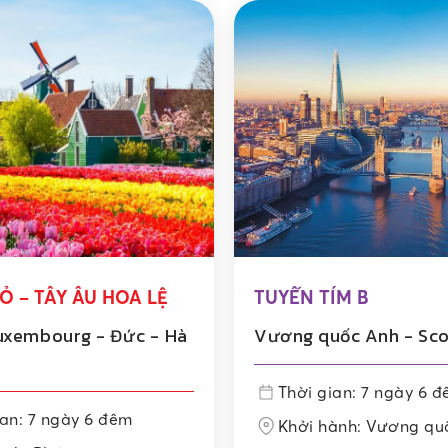
Ỏ – TÂY ÂU HOA LỆ
TUYẾN TÍM B
uxembourg - Đức - Hà
Vương quốc Anh - Sco
Thời gian: 7 ngày 6 
ian: 7 ngày 6 đêm
Khởi hành: Vương qu