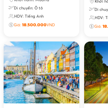
Khởi h
Di chuyển: Ô tô
Di chuy
HDV: Tiếng Anh
HDV: T
18.500.000
Giá:
VND
18
Giá: