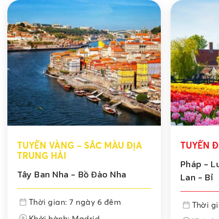
TUYẾN VÀNG – SẮC MÀU ĐỊA
TUYẾN Đ
TRUNG HẢI
Pháp - L
Tây Ban Nha - Bồ Đào Nha
Lan - Bỉ
Thời gian: 7 ngày 6 đêm
Thời g
Khởi hành: Madrid