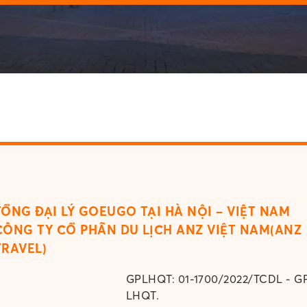
TỔNG ĐẠI LÝ GOEUGO TẠI HÀ NỘI – VIỆT NAM
CÔNG TY CỔ PHẦN DU LỊCH ANZ VIỆT NAM(ANZ
TRAVEL)
GPLHQT: 01-1700/2022/TCDL - GP LHQT.
Được cấp bởi Tổng cục Du lịch Việt Nam ngày