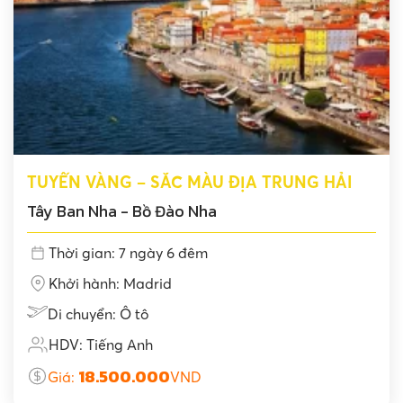
TUYẾN VÀNG – SẮC MÀU ĐỊA TRUNG HẢI
Tây Ban Nha - Bồ Đào Nha
Thời gian: 7 ngày 6 đêm
Khởi hành: Madrid
Di chuyển: Ô tô
HDV: Tiếng Anh
18.500.000
Giá:
VND