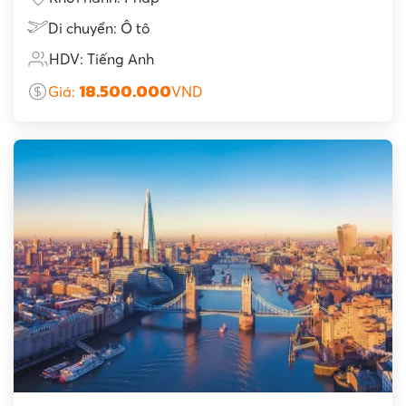
Di chuyển: Ô tô
HDV: Tiếng Anh
18.500.000
Giá:
VND