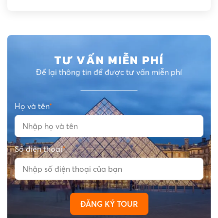
TƯ VẤN MIỄN PHÍ
Để lại thông tin để được tư vấn miễn phí
Họ và tên
*
Số điện thoại
*